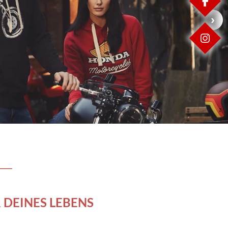
FA
IN
 DEINES LEBENS