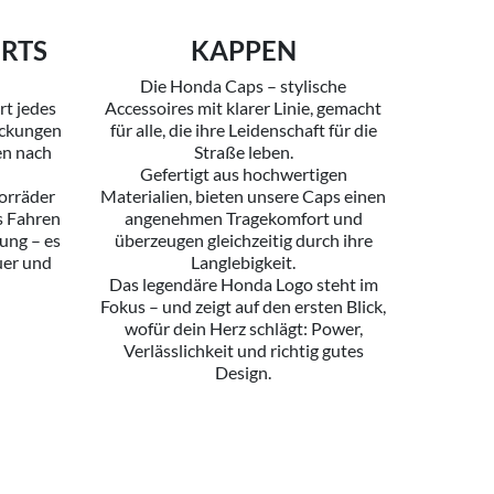
IRTS
KAPPEN
Die Honda Caps – stylische
t jedes
Accessoires mit klarer Linie, gemacht
deckungen
für alle, die ihre Leidenschaft für die
en nach
Straße leben.
Gefertigt aus hochwertigen
orräder
Materialien, bieten unsere Caps einen
as Fahren
angenehmen Tragekomfort und
dung – es
überzeugen gleichzeitig durch ihre
uer und
Langlebigkeit.
Das legendäre Honda Logo steht im
Fokus – und zeigt auf den ersten Blick,
wofür dein Herz schlägt: Power,
Verlässlichkeit und richtig gutes
Design.