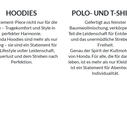
HOODIES
POLO- UND T-SH
tement-Piece nicht nur für die
Gefertigt aus feinster
 – Tragekomfort und Style in
Baumwollmischung, verkörper
perfekter Harmonie.
Teil die Leidenschaft für Ent
da Hoodies sind mehr als nur
und das unermüdliche Streb
g – sie sind ein Statement für
Freiheit.
Lifestyle voller Leidenschaft,
Genau der Spirit der Kultmot
uerlust und dem Streben nach
von Honda. Für alle, die für d
Perfektion.
leben, ist es mehr als nur Klei
ist ein Statement für Abente
Individualität.